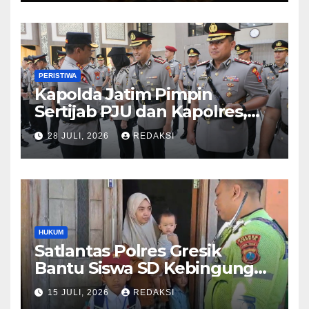
PERISTIWA
Kapolda Jatim Pimpin
Sertijab PJU dan Kapolres,
Perkuat Regenerasi
28 JULI, 2026
REDAKSI
Kepemimpinan dan
Pelayanan Presisi
HUKUM
Satlantas Polres Gresik
Bantu Siswa SD Kebingungan
Saat Pulang Sekolah,
15 JULI, 2026
REDAKSI
Langsung Diantar ke Rumah