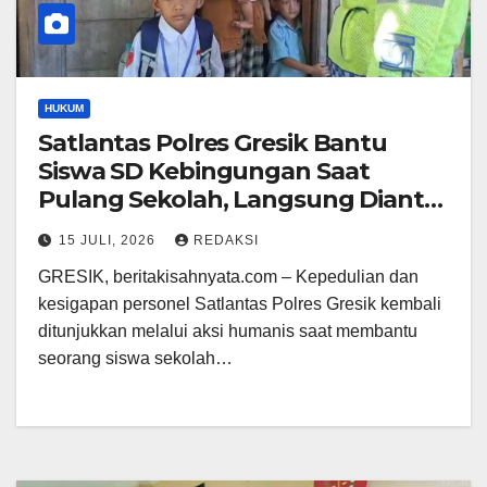
HUKUM
Satlantas Polres Gresik Bantu
Siswa SD Kebingungan Saat
Pulang Sekolah, Langsung Diantar
ke Rumah Orang Tua Lega
15 JULI, 2026
REDAKSI
GRESIK, beritakisahnyata.com – Kepedulian dan
kesigapan personel Satlantas Polres Gresik kembali
ditunjukkan melalui aksi humanis saat membantu
seorang siswa sekolah…