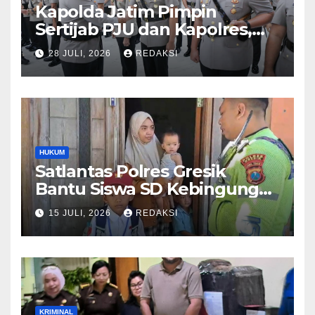
Kapolda Jatim Pimpin
Sertijab PJU dan Kapolres,
Perkuat Regenerasi
28 JULI, 2026
REDAKSI
Kepemimpinan dan
Pelayanan Presisi
HUKUM
Satlantas Polres Gresik
Bantu Siswa SD Kebingungan
Saat Pulang Sekolah,
15 JULI, 2026
REDAKSI
Langsung Diantar ke Rumah
Orang Tua Lega
KRIMINAL