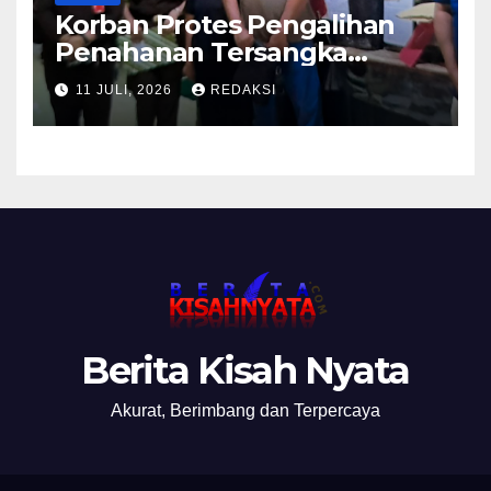
Korban Protes Pengalihan
Penahanan Tersangka
Pemalsuan Merek Skincare,
11 JULI, 2026
REDAKSI
Kasi Penkum Kejati Jatim:
Nanti Saya Tegur Jaksanya
Berita Kisah Nyata
Akurat, Berimbang dan Terpercaya