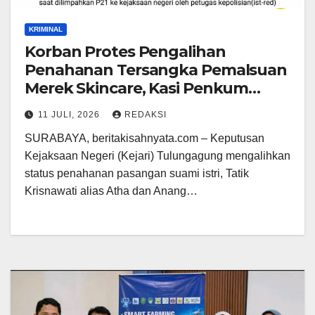
KRIMINAL
Korban Protes Pengalihan
Penahanan Tersangka Pemalsuan
Merek Skincare, Kasi Penkum
Kejati Jatim: Nanti Saya Tegur
11 JULI, 2026
REDAKSI
Jaksanya
SURABAYA, beritakisahnyata.com – Keputusan
Kejaksaan Negeri (Kejari) Tulungagung mengalihkan
status penahanan pasangan suami istri, Tatik
Krisnawati alias Atha dan Anang…