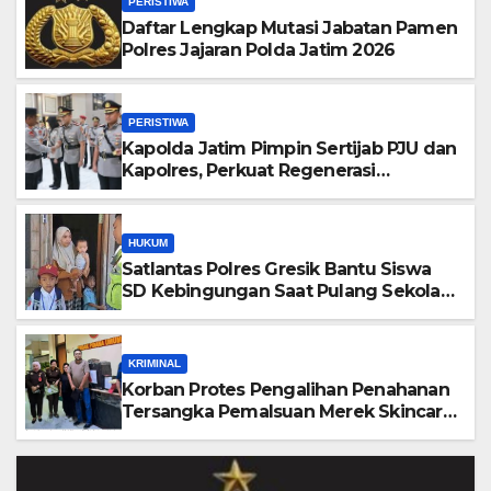
PERISTIWA
Daftar Lengkap Mutasi Jabatan Pamen
Polres Jajaran Polda Jatim 2026
PERISTIWA
Kapolda Jatim Pimpin Sertijab PJU dan
Kapolres, Perkuat Regenerasi
Kepemimpinan dan Pelayanan Presisi
HUKUM
Satlantas Polres Gresik Bantu Siswa
SD Kebingungan Saat Pulang Sekolah,
Langsung Diantar ke Rumah Orang
Tua Lega
KRIMINAL
Korban Protes Pengalihan Penahanan
Tersangka Pemalsuan Merek Skincare,
Kasi Penkum Kejati Jatim: Nanti Saya
Tegur Jaksanya