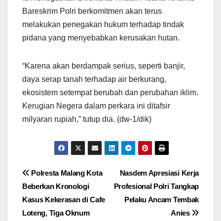
Bareskrim Polri berkomitmen akan terus
melakukan penegakan hukum terhadap tindak
pidana yang menyebabkan kerusakan hutan.
“Karena akan berdampak serius, seperti banjir,
daya serap tanah terhadap air berkurang,
ekosistem setempat berubah dan perubahan iklim.
Kerugian Negera dalam perkara ini ditafsir
milyaran rupiah,” tutup dia. (dw-1/dik)
Navigasi
Polresta Malang Kota
Nasdem Apresiasi Kerja
Beberkan Kronologi
Profesional Polri Tangkap
pos
Kasus Kekerasan di Cafe
Pelaku Ancam Tembak
Loteng, Tiga Oknum
Anies