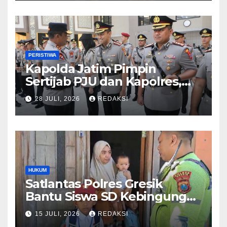
PERISTIWA
Kapolda Jatim Pimpin
Sertijab PJU dan Kapolres,
Perkuat Regenerasi
28 JULI, 2026
REDAKSI
Kepemimpinan dan
Pelayanan Presisi
HUKUM
Satlantas Polres Gresik
Bantu Siswa SD Kebingungan
Saat Pulang Sekolah,
15 JULI, 2026
REDAKSI
Langsung Diantar ke Rumah