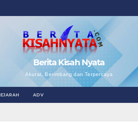
Berita Kisah Nyata
Akurat, Berimbang dan Terpercaya
SEJARAH
ADV