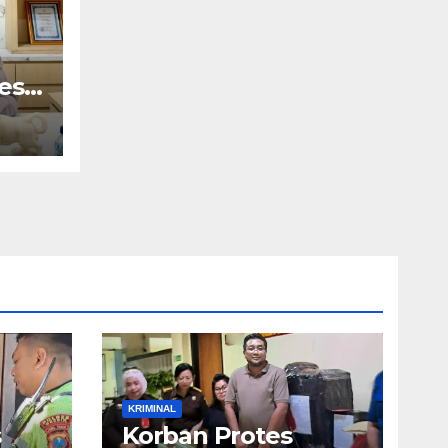
es
ir
KRIMINAL
s
Korban Protes