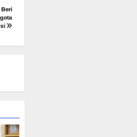
 Beri
gota
asi