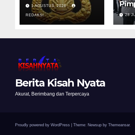
Pamen Polres
Pimp
1 AGUSTUS, 2026
Jajaran Polda Jatim
dan 
28 J
2026
REDAKSI
Per
Kep
Pela
Berita Kisah Nyata
Akurat, Berimbang dan Terpercaya
Proudly powered by WordPress
|
Theme: Newsup by
Themeansar
.