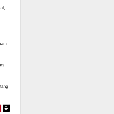
at,
ebam
gas
ntang