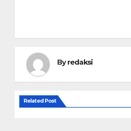
Navigasi
pos
By
redaksi
Related Post