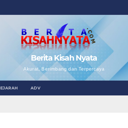
Berita Kisah Nyata
Akurat, Berimbang dan Terpercaya
SEJARAH
ADV