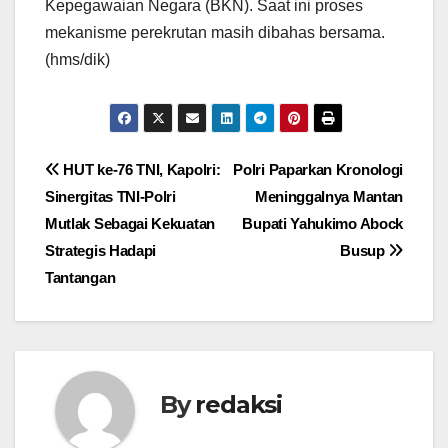
Kepegawaian Negara (BKN). Saat ini proses
mekanisme perekrutan masih dibahas bersama.
(hms/dik)
Navigasi
HUT ke-76 TNI, Kapolri:
Polri Paparkan Kronologi
Sinergitas TNI-Polri
Meninggalnya Mantan
pos
Mutlak Sebagai Kekuatan
Bupati Yahukimo Abock
Strategis Hadapi
Busup
Tantangan
By
redaksi