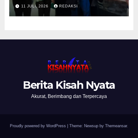
Pemalsuan Merek Skincare,
11 JULI, 2026
REDAKSI
Kasi Penkum Kejati Jatim:
Nanti Saya Tegur Jaksanya
Berita Kisah Nyata
Akurat, Berimbang dan Terpercaya
Proudly powered by WordPress
|
Theme: Newsup by
Themeansar
.