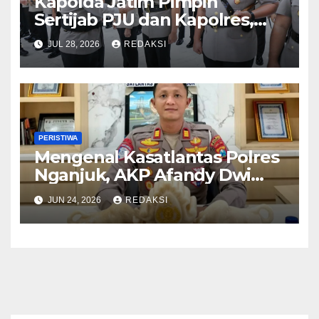
Kapolda Jatim Pimpin
Sertijab PJU dan Kapolres,
Perkuat Regenerasi
JUL 28, 2026
REDAKSI
Kepemimpinan dan
Pelayanan Presisi
PERISTIWA
Mengenal Kasatlantas Polres
Nganjuk, AKP Afandy Dwi
Takdir
JUN 24, 2026
REDAKSI