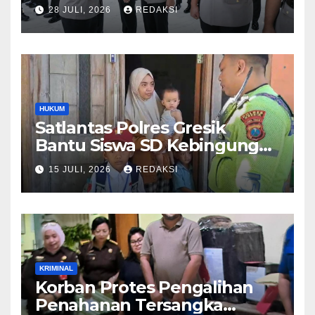
Perkuat Regenerasi
28 JULI, 2026
REDAKSI
Kepemimpinan dan
Pelayanan Presisi
HUKUM
Satlantas Polres Gresik
Bantu Siswa SD Kebingungan
Saat Pulang Sekolah,
15 JULI, 2026
REDAKSI
Langsung Diantar ke Rumah
Orang Tua Lega
KRIMINAL
Korban Protes Pengalihan
Penahanan Tersangka