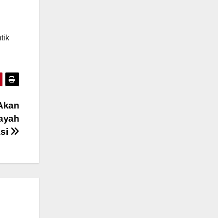
tik
 Akan
layah
si