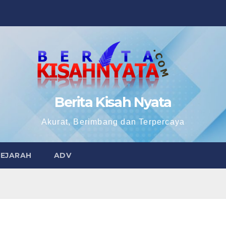
Berita Kisah Nyata
Akurat, Berimbang dan Terpercaya
SEJARAH
ADV