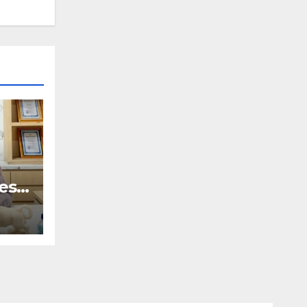
es
ir