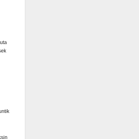
uta
sek
ntik
ksin