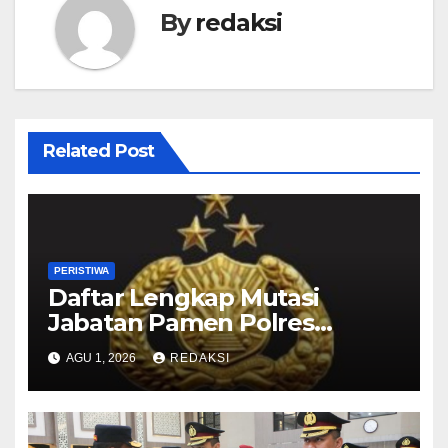
By
redaksi
Related Post
PERISTIWA
Daftar Lengkap Mutasi
Jabatan Pamen Polres
Jajaran Polda Jatim 2026
AGU 1, 2026
REDAKSI