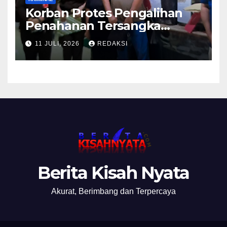
Korban Protes Pengalihan
Penahanan Tersangka
Pemalsuan Merek Skincare,
11 JULI, 2026
REDAKSI
Kasi Penkum Kejati Jatim:
Nanti Saya Tegur Jaksanya
Berita Kisah Nyata
Akurat, Berimbang dan Terpercaya