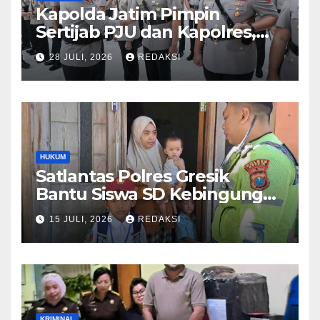
Kapolda Jatim Pimpin
Sertijab PJU dan Kapolres,
Perkuat Regenerasi
28 JULI, 2026
REDAKSI
Kepemimpinan dan
Pelayanan Presisi
HUKUM
Satlantas Polres Gresik
Bantu Siswa SD Kebingungan
Saat Pulang Sekolah,
15 JULI, 2026
REDAKSI
Langsung Diantar ke Rumah
Orang Tua Lega
KRIMINAL