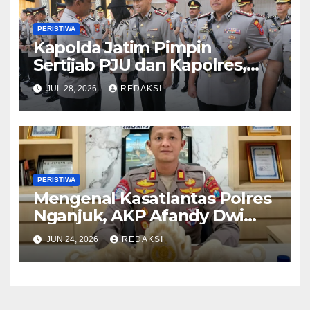
PERISTIWA
Kapolda Jatim Pimpin
Sertijab PJU dan Kapolres,
Perkuat Regenerasi
JUL 28, 2026
REDAKSI
Kepemimpinan dan
Pelayanan Presisi
PERISTIWA
Mengenal Kasatlantas Polres
Nganjuk, AKP Afandy Dwi
Takdir
JUN 24, 2026
REDAKSI