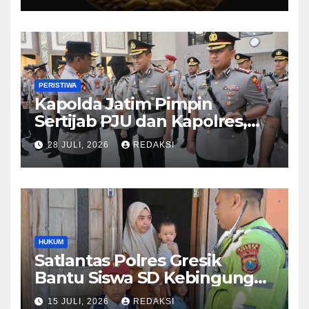
PERISTIWA
Kapolda Jatim Pimpin
Sertijab PJU dan Kapolres,
Perkuat Regenerasi
28 JULI, 2026
REDAKSI
Kepemimpinan dan
Pelayanan Presisi
HUKUM
Satlantas Polres Gresik
Bantu Siswa SD Kebingungan
Saat Pulang Sekolah,
15 JULI, 2026
REDAKSI