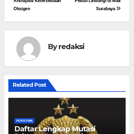
Antisipasi Ketersediaan
Peduli Lindungi di Mall
Oksigen
Surabaya
By
redaksi
Related Post
PERISTIWA
Daftar Lengkap Mutasi