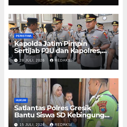
PERISTIWA
Kapolda Jatim Pimpin
Sertijab PJU dan Kapolres,
Perkuat Regenerasi
28 JULI, 2026
REDAKSI
Kepemimpinan dan
Pelayanan Presisi
HUKUM
Satlantas Polres Gresik
Bantu Siswa SD Kebingungan
Saat Pulang Sekolah,
15 JULI, 2026
REDAKSI