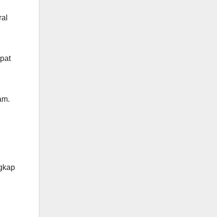
ral
pat
am.
ngkap