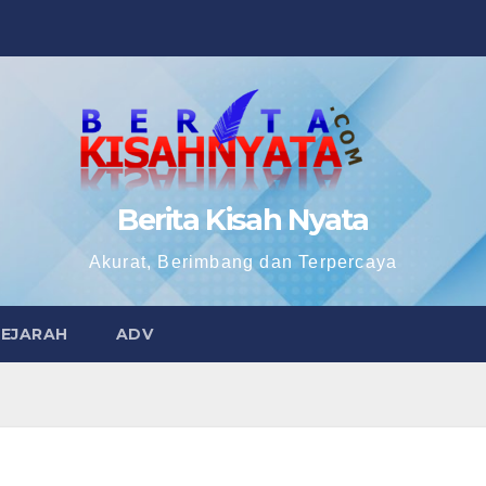
Berita Kisah Nyata
Akurat, Berimbang dan Terpercaya
SEJARAH
ADV