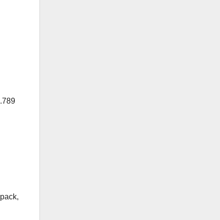
.789
 pack,