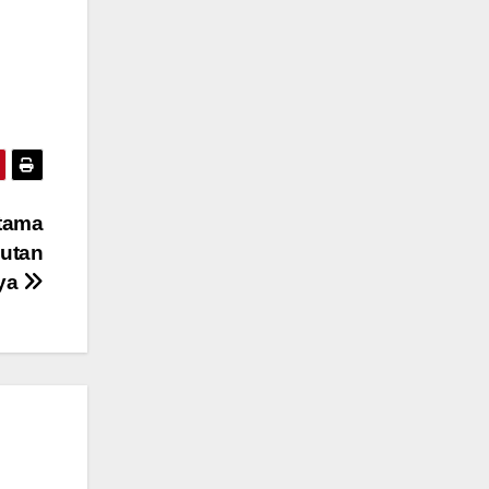
i
tama
utan
aya