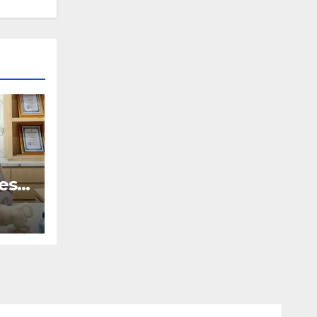
es
ir