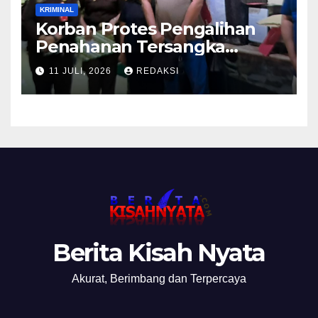
KRIMINAL
Korban Protes Pengalihan
Penahanan Tersangka
Pemalsuan Merek Skincare,
11 JULI, 2026
REDAKSI
Kasi Penkum Kejati Jatim:
Nanti Saya Tegur Jaksanya
Berita Kisah Nyata
Akurat, Berimbang dan Terpercaya