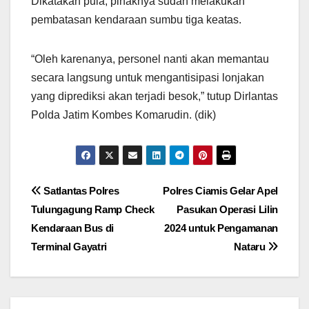
Dikatakan pula, pihaknya sudah melakukan
pembatasan kendaraan sumbu tiga keatas.
“Oleh karenanya, personel nanti akan memantau
secara langsung untuk mengantisipasi lonjakan
yang diprediksi akan terjadi besok,” tutup Dirlantas
Polda Jatim Kombes Komarudin. (dik)
Navigasi
Satlantas Polres
Polres Ciamis Gelar Apel
Tulungagung Ramp Check
Pasukan Operasi Lilin
pos
Kendaraan Bus di
2024 untuk Pengamanan
Terminal Gayatri
Nataru