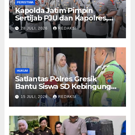
PERISTIWA
Kapolda Jatim Pimpin
Sertijab PJU dan Kapolres,
Perkuat Regenerasi
28 JULI, 2026
REDAKSI
Kepemimpinan dan
Pelayanan Presisi
HUKUM
Satlantas Polres Gresik
Bantu Siswa SD Kebingungan
Saat Pulang Sekolah,
15 JULI, 2026
REDAKSI
Langsung Diantar ke Rumah
Orang Tua Lega