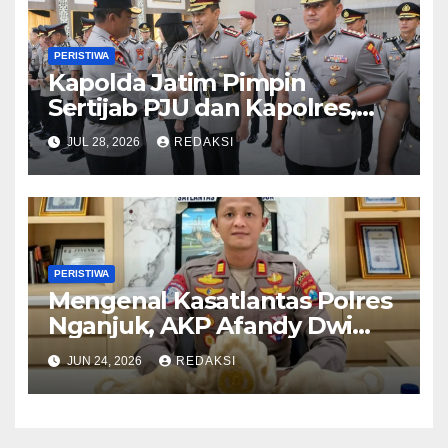
PERISTIWA
Kapolda Jatim Pimpin
Sertijab PJU dan Kapolres,
Perkuat Regenerasi
JUL 28, 2026
REDAKSI
Kepemimpinan dan
Pelayanan Presisi
PERISTIWA
Mengenal Kasatlantas Polres
Nganjuk, AKP Afandy Dwi
Takdir
JUN 24, 2026
REDAKSI