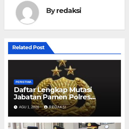
By
redaksi
Related Post
PERISTIWA
Daftar Lengkap Mutasi
Jabatan Pamen Polres
Jajaran Polda Jatim 2026
AGU 1, 2026
REDAKSI