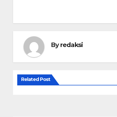
Navigasi
pos
By
redaksi
Related Post