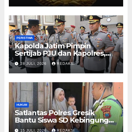
PERISTIWA
Kapolda Jatim Pimpin
Sertijab PJU dan Kapolres,
Perkuat Regenerasi
28 JULI, 2026
REDAKSI
Kepemimpinan dan
Pelayanan Presisi
HUKUM
Satlantas Polres Gresik
Bantu Siswa SD Kebingungan
Saat Pulang Sekolah,
15 JULI, 2026
REDAKSI