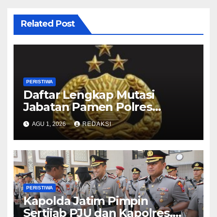
Related Post
PERISTIWA
Daftar Lengkap Mutasi
Jabatan Pamen Polres
Jajaran Polda Jatim 2026
AGU 1, 2026
REDAKSI
PERISTIWA
Kapolda Jatim Pimpin
Sertijab PJU dan Kapolres,