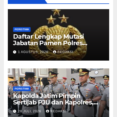
PERISTIWA
Daftar Lengkap Mutasi
Jabatan Pamen Polres
Jajaran Polda Jatim 2026
1 AGUSTUS, 2026
REDAKSI
PERISTIWA
Kapolda Jatim Pimpin
Sertijab PJU dan Kapolres,
Perkuat Regenerasi
28 JULI, 2026
REDAKSI
Kepemimpinan dan