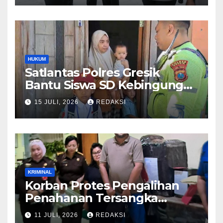
Pelayanan Presisi
HUKUM
Satlantas Polres Gresik
Bantu Siswa SD Kebingungan
Saat Pulang Sekolah,
15 JULI, 2026
REDAKSI
Langsung Diantar ke Rumah
Orang Tua Lega
KRIMINAL
Korban Protes Pengalihan
Penahanan Tersangka
Pemalsuan Merek Skincare,
11 JULI, 2026
REDAKSI
Kasi Penkum Kejati Jatim: