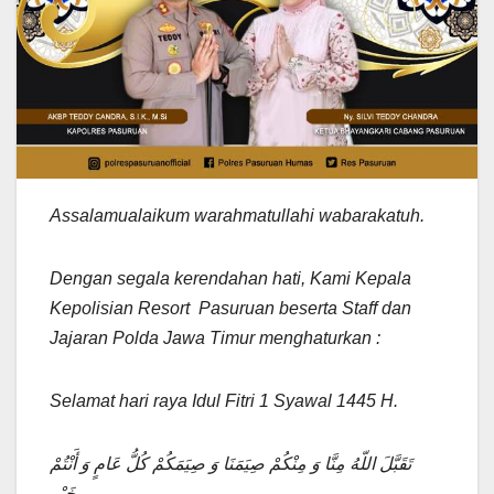
Assalamualaikum warahmatullahi wabarakatuh.
Dengan segala kerendahan hati, Kami Kepala
Kepolisian Resort Pasuruan beserta Staff dan
Jajaran Polda Jawa Timur menghaturkan :
Selamat hari raya Idul Fitri 1 Syawal 1445 H.
ﺗَﻘَﺒَّﻞَ ﺍﻟﻠّﻪُ ﻣِﻨَّﺎ ﻭَ ﻣِﻨْﻜُﻢْ ﺻِﻴَﻤَﻨَﺎ ﻭَ ﺻِﻴَﻤَﻜُﻢْ ﻛُﻞُّ ﻋَﺎﻡٍ ﻭَ ﺃَﻧْﺘُﻢْ
ﺑِﺨَﻴْﺮ