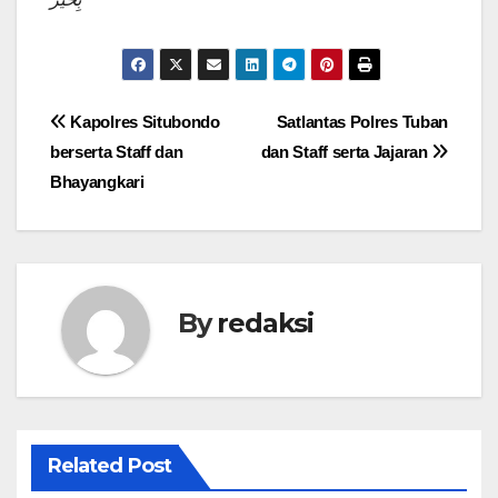
Navigasi
Kapolres Situbondo
Satlantas Polres Tuban
berserta Staff dan
dan Staff serta Jajaran
pos
Bhayangkari
By
redaksi
Related Post