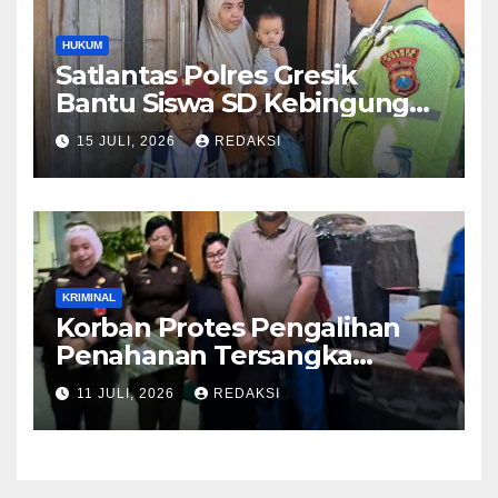
HUKUM
Satlantas Polres Gresik
Bantu Siswa SD Kebingungan
Saat Pulang Sekolah,
15 JULI, 2026
REDAKSI
Langsung Diantar ke Rumah
Orang Tua Lega
KRIMINAL
Korban Protes Pengalihan
Penahanan Tersangka
Pemalsuan Merek Skincare,
11 JULI, 2026
REDAKSI
Kasi Penkum Kejati Jatim:
Nanti Saya Tegur Jaksanya