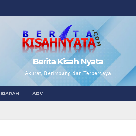
Berita Kisah Nyata
Akurat, Berimbang dan Terpercaya
SEJARAH
ADV