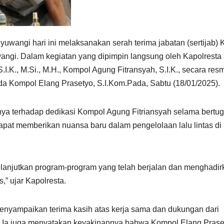
uwangi hari ini melaksanakan serah terima jabatan (sertijab) 
angi. Dalam kegiatan yang dipimpin langsung oleh Kapolresta
K., M.Si., M.H., Kompol Agung Fitransyah, S.I.K., secara resm
 Kompol Elang Prasetyo, S.I.Kom.Pada, Sabtu (18/01/2025).
a terhadap dedikasi Kompol Agung Fitriansyah selama bertu
pat memberikan nuansa baru dalam pengelolaan lalu lintas di
anjutkan program-program yang telah berjalan dan menghadir
,” ujar Kapolresta.
nyampaikan terima kasih atas kerja sama dan dukungan dari
. Ia juga menyatakan keyakinannya bahwa Kompol Elang Prase