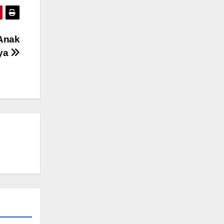
Anak
aya