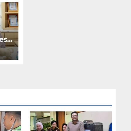
es
ir