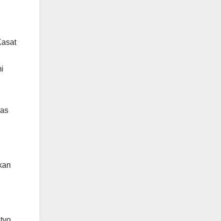
Kasat
i
gas
kan
tyo