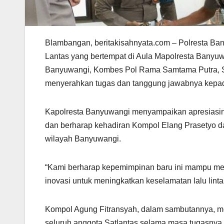
Blambangan, beritakisahnyata.com – Polresta Bany
Lantas yang bertempat di Aula Mapolresta Banyuw
Banyuwangi, Kombes Pol Rama Samtama Putra, S.I.
menyerahkan tugas dan tanggung jawabnya kepada
Kapolresta Banyuwangi menyampaikan apresiasiny
dan berharap kehadiran Kompol Elang Prasetyo da
wilayah Banyuwangi.
“Kami berharap kepemimpinan baru ini mampu mel
inovasi untuk meningkatkan keselamatan lalu lintas
Kompol Agung Fitransyah, dalam sambutannya, me
seluruh anggota Satlantas selama masa tugasnya