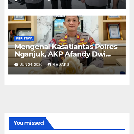
Kepemimpinan dan
Pelayanan Presisi
PERISTIWA
Mengenal Kasatlantas Polres
Nganjuk, AKP Afandy Dwi
Takdir
JUN 24, 2026
REDAKSI
You missed