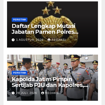
PERISTIWA
Daftar Lengkap Mutasi
Jabatan Pamen Polres
Jajaran Polda Jatim 2026
1 AGUSTUS, 2026
REDAKSI
PERISTIWA
Kapolda Jatim Pimpin
Sertijab PJU dan Kapolres,
Perkuat Regenerasi
28 JULI, 2026
REDAKSI
Kepemimpinan dan
Pelayanan Presisi