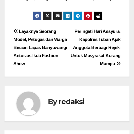
Navigasi
Layaknya Seorang
Peringati Hari Assyura,
Model, Petugas dan Warga
Kapolres Tuban Ajak
pos
Binaan Lapas Banyuwangi
Anggota Berbagi Rejeki
Antusias Ikuti Fashion
Untuk Masyrakat Kurang
Show
Mampu
By
redaksi