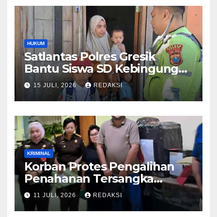
HUKUM
Satlantas Polres Gresik
Bantu Siswa SD Kebingungan
Saat Pulang Sekolah,
15 JULI, 2026
REDAKSI
Langsung Diantar ke Rumah
Orang Tua Lega
KRIMINAL
Korban Protes Pengalihan
Penahanan Tersangka
Pemalsuan Merek Skincare,
11 JULI, 2026
REDAKSI
Kasi Penkum Kejati Jatim:
Nanti Saya Tegur Jaksanya