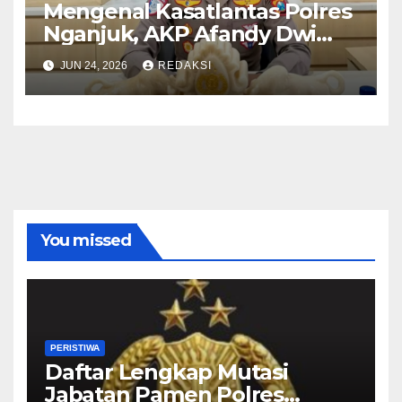
Mengenal Kasatlantas Polres
Nganjuk, AKP Afandy Dwi
Takdir
JUN 24, 2026
REDAKSI
You missed
PERISTIWA
Daftar Lengkap Mutasi
Jabatan Pamen Polres