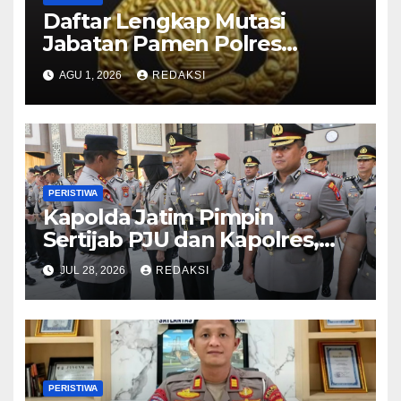
Daftar Lengkap Mutasi
Jabatan Pamen Polres
Jajaran Polda Jatim 2026
AGU 1, 2026
REDAKSI
PERISTIWA
Kapolda Jatim Pimpin
Sertijab PJU dan Kapolres,
Perkuat Regenerasi
JUL 28, 2026
REDAKSI
Kepemimpinan dan
Pelayanan Presisi
PERISTIWA