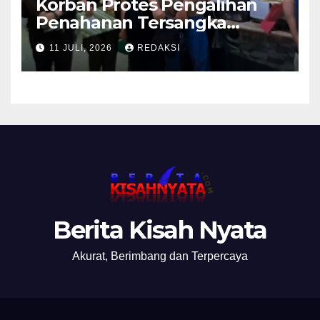
Korban Protes Pengalihan
Penahanan Tersangka
Pemalsuan Merek Skincare,
11 JULI, 2026
REDAKSI
Kasi Penkum Kejati Jatim:
Nanti Saya Tegur Jaksanya
Berita Kisah Nyata
Akurat, Berimbang dan Terpercaya