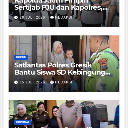
Kapolda Jatim Pimpin
Sertijab PJU dan Kapolres,
Perkuat Regenerasi
28 JULI, 2026
REDAKSI
Kepemimpinan dan
Pelayanan Presisi
HUKUM
Satlantas Polres Gresik
Bantu Siswa SD Kebingungan
Saat Pulang Sekolah,
15 JULI, 2026
REDAKSI
Langsung Diantar ke Rumah
Orang Tua Lega
KRIMINAL