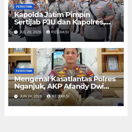
PERISTIWA
Kapolda Jatim Pimpin
Sertijab PJU dan Kapolres,
Perkuat Regenerasi
JUL 28, 2026
REDAKSI
Kepemimpinan dan
Pelayanan Presisi
PERISTIWA
Mengenal Kasatlantas Polres
Nganjuk, AKP Afandy Dwi
Takdir
JUN 24, 2026
REDAKSI