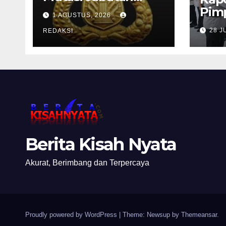
Pamen Polres
Pimp
1 AGUSTUS, 2026
Jajaran Polda Jatim
dan 
28 J
2026
REDAKSI
Per
Kep
Pela
Berita Kisah Nyata
Akurat, Berimbang dan Terpercaya
Proudly powered by WordPress
|
Theme: Newsup by
Themeansar
.