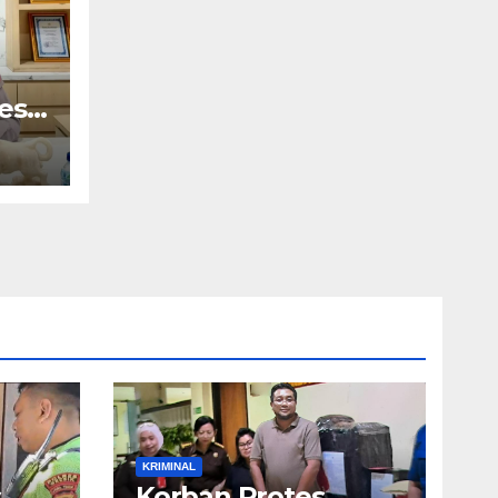
es
ir
KRIMINAL
s
Korban Protes