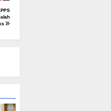
 KPPS
dalah
ks