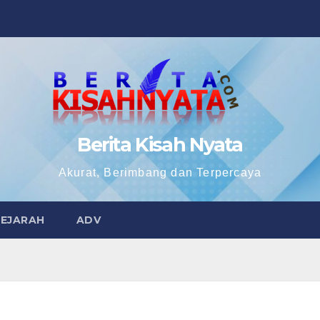
Berita Kisah Nyata
Akurat, Berimbang dan Terpercaya
SEJARAH
ADV