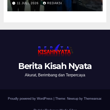
Pemalsuan Merek Skincare,
11 JULI, 2026
REDAKSI
Kasi Penkum Kejati Jatim:
Nanti Saya Tegur Jaksanya
Berita Kisah Nyata
Akurat, Berimbang dan Terpercaya
Proudly powered by WordPress
|
Theme: Newsup by
Themeansar
.