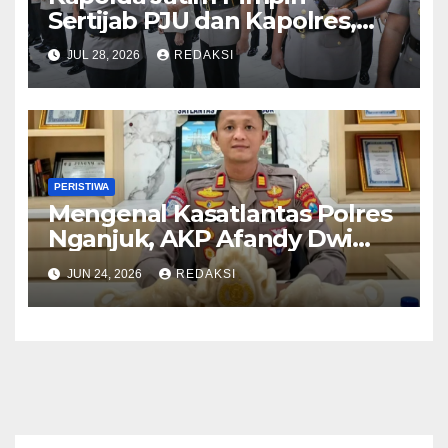
Sertijab PJU dan Kapolres,
Perkuat Regenerasi
JUL 28, 2026
REDAKSI
Kepemimpinan dan
Pelayanan Presisi
PERISTIWA
Mengenal Kasatlantas Polres
Nganjuk, AKP Afandy Dwi
Takdir
JUN 24, 2026
REDAKSI