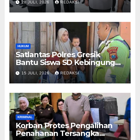
28 JULI, 2026
REDAKSI
Kepemimpinan dan
Pelayanan Presisi
HUKUM
Satlantas Polres Gresik
Bantu Siswa SD Kebingungan
Saat Pulang Sekolah,
15 JULI, 2026
REDAKSI
Langsung Diantar ke Rumah
Orang Tua Lega
KRIMINAL
Korban Protes Pengalihan
Penahanan Tersangka