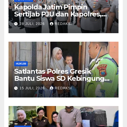
Kapolda Jatim Pimpin
Sertijab PJU dan Kapolres,
Perkuat Regenerasi
28 JULI, 2026
REDAKSI
Kepemimpinan dan
Pelayanan Presisi
HUKUM
Satlantas Polres Gresik
Bantu Siswa SD Kebingungan
Saat Pulang Sekolah,
15 JULI, 2026
REDAKSI
Langsung Diantar ke Rumah
Orang Tua Lega