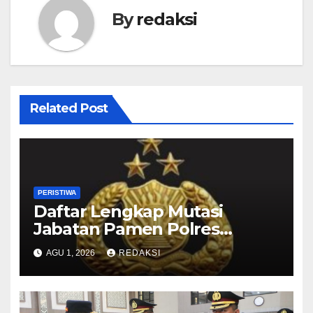
By
redaksi
Related Post
PERISTIWA
Daftar Lengkap Mutasi
Jabatan Pamen Polres
Jajaran Polda Jatim 2026
AGU 1, 2026
REDAKSI