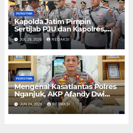
PERISTIWA
Kapolda Jatim Pimpin
Sertijab PJU dan Kapolres,
Perkuat Regenerasi
JUL 28, 2026
REDAKSI
Kepemimpinan dan
Pelayanan Presisi
PERISTIWA
Mengenal Kasatlantas Polres
Nganjuk, AKP Afandy Dwi
Takdir
JUN 24, 2026
REDAKSI