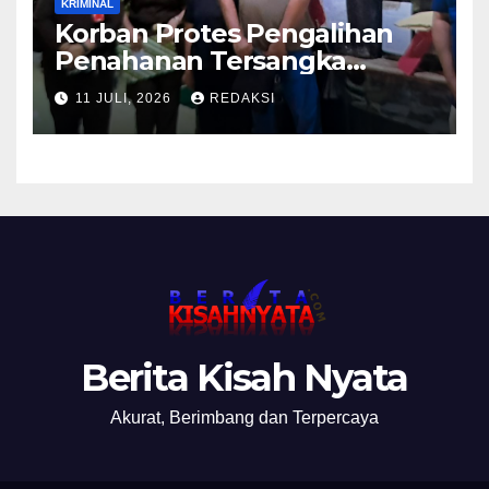
KRIMINAL
Korban Protes Pengalihan
Penahanan Tersangka
Pemalsuan Merek Skincare,
11 JULI, 2026
REDAKSI
Kasi Penkum Kejati Jatim:
Nanti Saya Tegur Jaksanya
Berita Kisah Nyata
Akurat, Berimbang dan Terpercaya