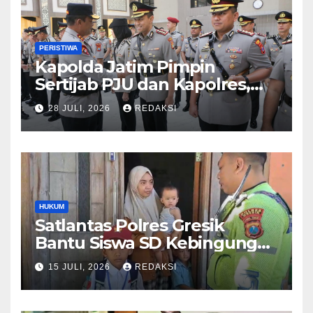
PERISTIWA
Kapolda Jatim Pimpin
Sertijab PJU dan Kapolres,
Perkuat Regenerasi
28 JULI, 2026
REDAKSI
Kepemimpinan dan
Pelayanan Presisi
HUKUM
Satlantas Polres Gresik
Bantu Siswa SD Kebingungan
Saat Pulang Sekolah,
15 JULI, 2026
REDAKSI
Langsung Diantar ke Rumah
Orang Tua Lega