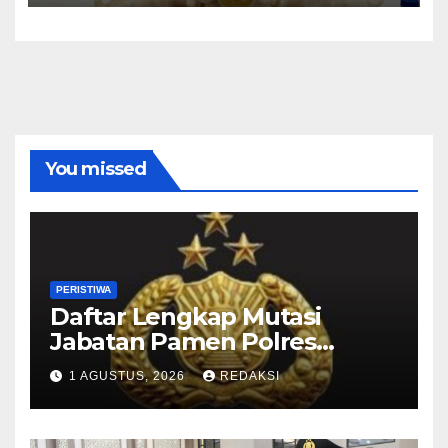
You missed
PERISTIWA
Daftar Lengkap Mutasi
Jabatan Pamen Polres
Jajaran Polda Jatim 2026
1 AGUSTUS, 2026
REDAKSI