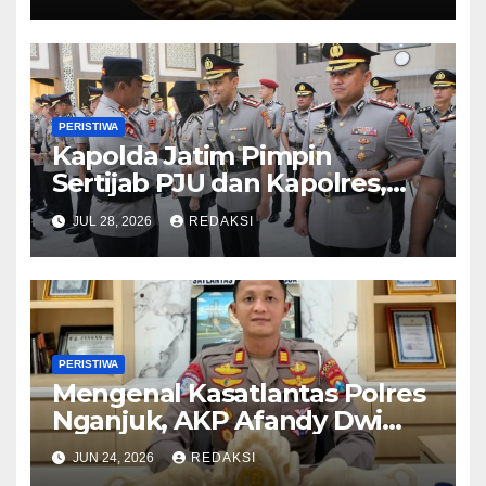
PERISTIWA
Kapolda Jatim Pimpin
Sertijab PJU dan Kapolres,
Perkuat Regenerasi
JUL 28, 2026
REDAKSI
Kepemimpinan dan
Pelayanan Presisi
PERISTIWA
Mengenal Kasatlantas Polres
Nganjuk, AKP Afandy Dwi
Takdir
JUN 24, 2026
REDAKSI