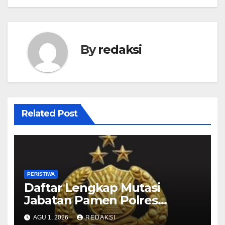
By
redaksi
Related Post
PERISTIWA
Daftar Lengkap Mutasi
Jabatan Pamen Polres
Jajaran Polda Jatim 2026
AGU 1, 2026
REDAKSI