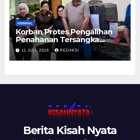
KRIMINAL
Korban Protes Pengalihan
Penahanan Tersangka
Pemalsuan Merek Skincare,
11 JULI, 2026
REDAKSI
Kasi Penkum Kejati Jatim:
Nanti Saya Tegur Jaksanya
Berita Kisah Nyata