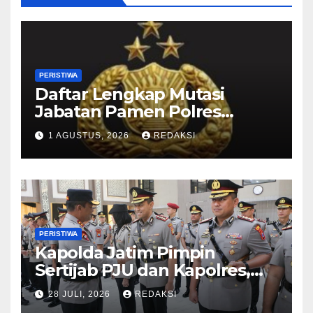
PERISTIWA
Daftar Lengkap Mutasi
Jabatan Pamen Polres
Jajaran Polda Jatim 2026
1 AGUSTUS, 2026
REDAKSI
PERISTIWA
Kapolda Jatim Pimpin
Sertijab PJU dan Kapolres,
Perkuat Regenerasi
28 JULI, 2026
REDAKSI
Kepemimpinan dan