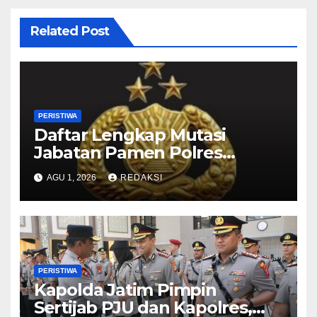
Related Post
PERISTIWA
Daftar Lengkap Mutasi
Jabatan Pamen Polres
Jajaran Polda Jatim 2026
AGU 1, 2026
REDAKSI
PERISTIWA
Kapolda Jatim Pimpin
Sertijab PJU dan Kapolres,