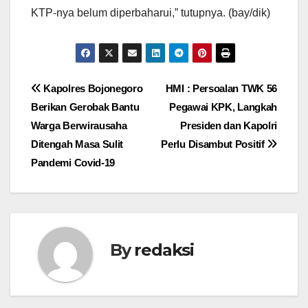
KTP-nya belum diperbaharui,” tutupnya. (bay/dik)
Navigasi
Kapolres Bojonegoro
HMI : Persoalan TWK 56
Berikan Gerobak Bantu
Pegawai KPK, Langkah
pos
Warga Berwirausaha
Presiden dan Kapolri
Ditengah Masa Sulit
Perlu Disambut Positif
Pandemi Covid-19
By
redaksi