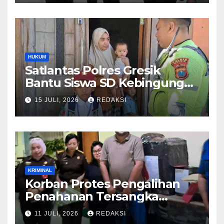
Pelayanan Presisi
HUKUM
Satlantas Polres Gresik
Bantu Siswa SD Kebingungan
Saat Pulang Sekolah,
15 JULI, 2026
REDAKSI
Langsung Diantar ke Rumah
Orang Tua Lega
KRIMINAL
Korban Protes Pengalihan
Penahanan Tersangka
Pemalsuan Merek Skincare,
11 JULI, 2026
REDAKSI
Kasi Penkum Kejati Jatim: