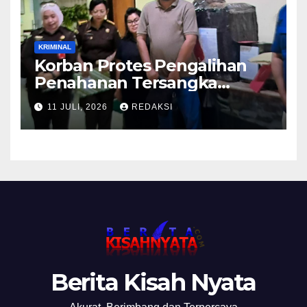
KRIMINAL
Korban Protes Pengalihan
Penahanan Tersangka
Pemalsuan Merek Skincare,
11 JULI, 2026
REDAKSI
Kasi Penkum Kejati Jatim:
Nanti Saya Tegur Jaksanya
Berita Kisah Nyata