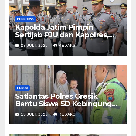
PERISTIWA
Kapolda Jatim Pimpin
Sertijab PJU dan Kapolres,
Perkuat Regenerasi
28 JULI, 2026
REDAKSI
Kepemimpinan dan
Pelayanan Presisi
HUKUM
Satlantas Polres Gresik
Bantu Siswa SD Kebingungan
Saat Pulang Sekolah,
15 JULI, 2026
REDAKSI
Langsung Diantar ke Rumah
Orang Tua Lega