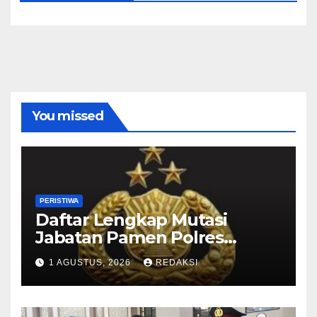
You missed
PERISTIWA
Daftar Lengkap Mutasi
Jabatan Pamen Polres
Jajaran Polda Jatim 2026
1 AGUSTUS, 2026
REDAKSI