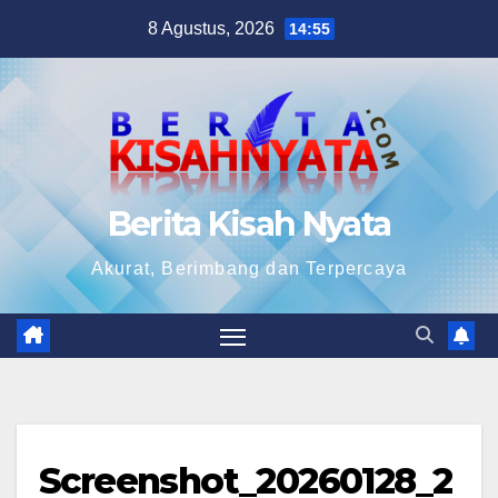
Skip
8 Agustus, 2026
14:55
to
content
Berita Kisah Nyata
Akurat, Berimbang dan Terpercaya
Screenshot_20260128_2