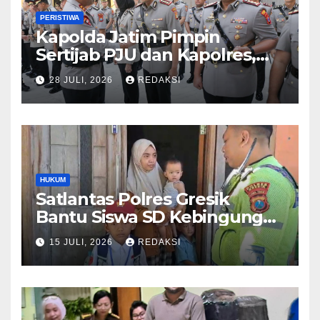
PERISTIWA
Kapolda Jatim Pimpin
Sertijab PJU dan Kapolres,
Perkuat Regenerasi
28 JULI, 2026
REDAKSI
Kepemimpinan dan
Pelayanan Presisi
HUKUM
Satlantas Polres Gresik
Bantu Siswa SD Kebingungan
Saat Pulang Sekolah,
15 JULI, 2026
REDAKSI
Langsung Diantar ke Rumah
Orang Tua Lega