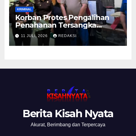
KRIMINAL
Korban Protes Pengalihan
Penahanan Tersangka
Pemalsuan Merek Skincare,
11 JULI, 2026
REDAKSI
Kasi Penkum Kejati Jatim:
Nanti Saya Tegur Jaksanya
Berita Kisah Nyata
Akurat, Berimbang dan Terpercaya