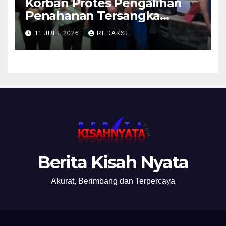
Korban Protes Pengalihan
Penahanan Tersangka
Pemalsuan Merek Skincare,
11 JULI, 2026
REDAKSI
Kasi Penkum Kejati Jatim:
Nanti Saya Tegur Jaksanya
Berita Kisah Nyata
Akurat, Berimbang dan Terpercaya