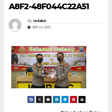
A8F2-48F044C22A51
By
redaksi
SEP 13, 2021