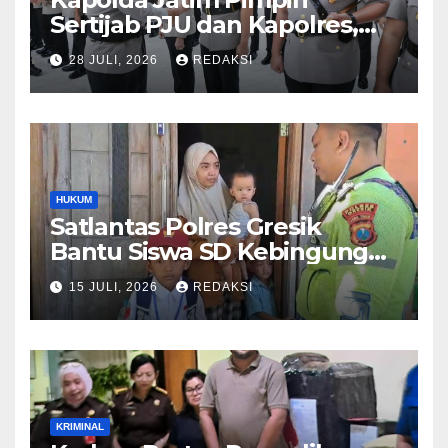
Sertijab PJU dan Kapolres,
Perkuat Regenerasi
28 JULI, 2026
REDAKSI
Kepemimpinan dan
Pelayanan Presisi
HUKUM
Satlantas Polres Gresik
Bantu Siswa SD Kebingungan
Saat Pulang Sekolah,
15 JULI, 2026
REDAKSI
Langsung Diantar ke Rumah
Orang Tua Lega
KRIMINAL