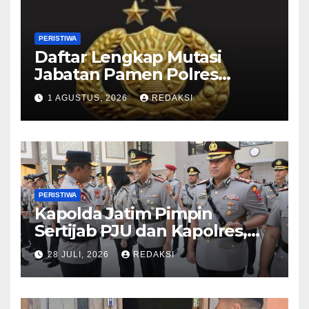
PERISTIWA
Daftar Lengkap Mutasi
Jabatan Pamen Polres
Jajaran Polda Jatim 2026
1 AGUSTUS, 2026
REDAKSI
PERISTIWA
Kapolda Jatim Pimpin
Sertijab PJU dan Kapolres,
Perkuat Regenerasi
28 JULI, 2026
REDAKSI
Kepemimpinan dan
Pelayanan Presisi