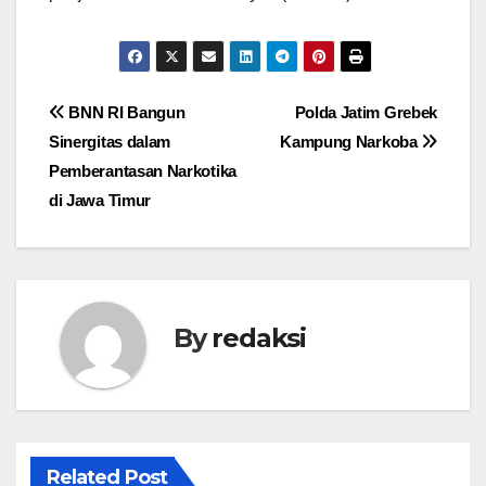
Navigasi
BNN RI Bangun
Polda Jatim Grebek
Sinergitas dalam
Kampung Narkoba
pos
Pemberantasan Narkotika
di Jawa Timur
By
redaksi
Related Post