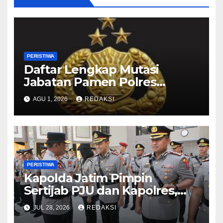
PERISTIWA
Daftar Lengkap Mutasi
Jabatan Pamen Polres
Jajaran Polda Jatim 2026
AGU 1, 2026
REDAKSI
PERISTIWA
Kapolda Jatim Pimpin
Sertijab PJU dan Kapolres,
Perkuat Regenerasi
JUL 28, 2026
REDAKSI
Kepemimpinan dan