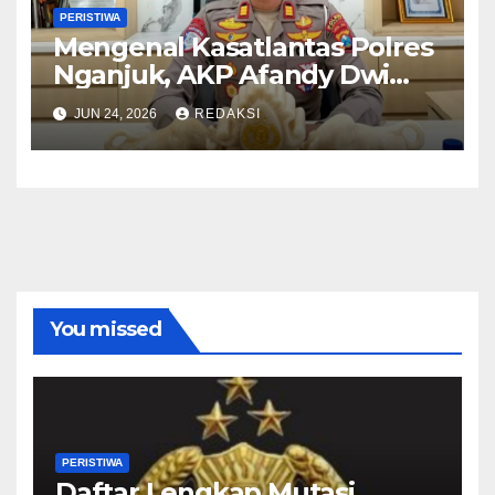
PERISTIWA
Mengenal Kasatlantas Polres
Nganjuk, AKP Afandy Dwi
Takdir
JUN 24, 2026
REDAKSI
You missed
PERISTIWA
Daftar Lengkap Mutasi