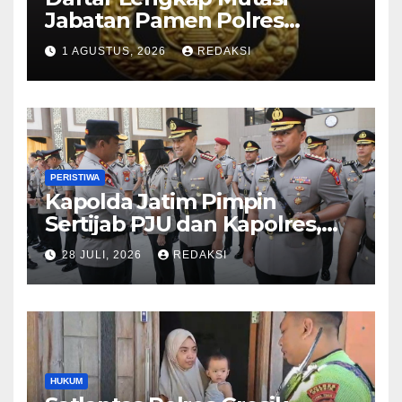
Jabatan Pamen Polres
Jajaran Polda Jatim 2026
1 AGUSTUS, 2026
REDAKSI
PERISTIWA
Kapolda Jatim Pimpin
Sertijab PJU dan Kapolres,
Perkuat Regenerasi
28 JULI, 2026
REDAKSI
Kepemimpinan dan
Pelayanan Presisi
HUKUM