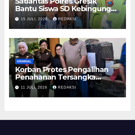
Satlantas Polres Gresik
Bantu Siswa SD Kebingungan
Saat Pulang Sekolah,
15 JULI, 2026
REDAKSI
Langsung Diantar ke Rumah
Orang Tua Lega
KRIMINAL
Korban Protes Pengalihan
Penahanan Tersangka
Pemalsuan Merek Skincare,
11 JULI, 2026
REDAKSI
Kasi Penkum Kejati Jatim:
Nanti Saya Tegur Jaksanya