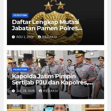
PERISTIWA
Daftar Lengkap Mutasi
Jabatan Pamen Polres
Jajaran Polda Jatim 2026
AGU 1, 2026
REDAKSI
PERISTIWA
Kapolda Jatim Pimpin
Sertijab PJU dan Kapolres,
Perkuat Regenerasi
JUL 28, 2026
REDAKSI
Kepemimpinan dan
Pelayanan Presisi