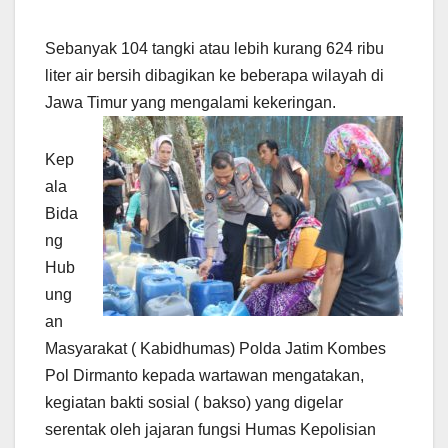
Sebanyak 104 tangki atau lebih kurang 624 ribu
liter air bersih dibagikan ke beberapa wilayah di
Jawa Timur yang mengalami kekeringan.
Kep
ala
Bida
ng
Hub
ung
an
Masyarakat ( Kabidhumas) Polda Jatim Kombes
Pol Dirmanto kepada wartawan mengatakan,
kegiatan bakti sosial ( bakso) yang digelar
serentak oleh jajaran fungsi Humas Kepolisian