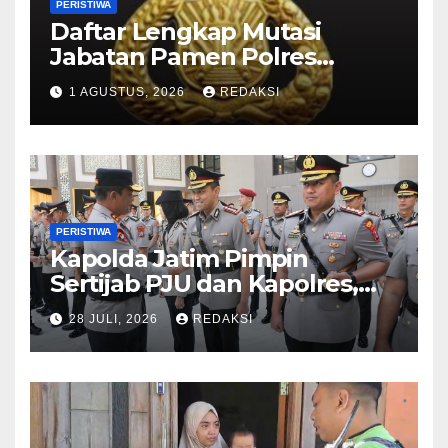
PERISTIWA
Daftar Lengkap Mutasi
Jabatan Pamen Polres
Jajaran Polda Jatim 2026
1 AGUSTUS, 2026
REDAKSI
PERISTIWA
Kapolda Jatim Pimpin
Sertijab PJU dan Kapolres,
Perkuat Regenerasi
28 JULI, 2026
REDAKSI
Kepemimpinan dan
Pelayanan Presisi