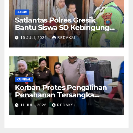
HUKUM
Satlantas Polres Gresik
Bantu Siswa SD Kebingungan
Saat Pulang Sekolah,
15 JULI, 2026
REDAKSI
Langsung Diantar ke Rumah
Orang Tua Lega
KRIMINAL
Korban Protes Pengalihan
Penahanan Tersangka
Pemalsuan Merek Skincare,
11 JULI, 2026
REDAKSI
Kasi Penkum Kejati Jatim:
Nanti Saya Tegur Jaksanya