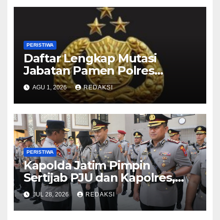
PERISTIWA
Daftar Lengkap Mutasi
Jabatan Pamen Polres
Jajaran Polda Jatim 2026
AGU 1, 2026
REDAKSI
PERISTIWA
Kapolda Jatim Pimpin
Sertijab PJU dan Kapolres,
Perkuat Regenerasi
JUL 28, 2026
REDAKSI
Kepemimpinan dan
Pelayanan Presisi