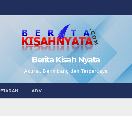
Berita Kisah Nyata
Akurat, Berimbang dan Terpercaya
SEJARAH
ADV