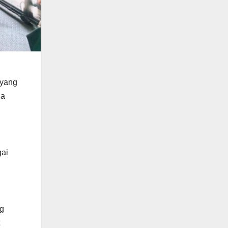
 yang
ia
gai
ng