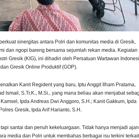
rkuat sinergitas antara Polri dan komunitas media di Gresik,
ahmi dan ngopi bareng bersama sejumlah rekan media. Kegiatan
tri Gresik (KIG), ini dihadiri oleh Persatuan Wartawan Indones
dan Gresik Online Produktif (GOP).
nalkan Kanit Regident yang baru, Iptu Anggit Ilham Pratama,
ad Ismail, S.Tr.K., M.Si., yang mana beliau akan menjabat seba
it Kamsel, Ipda Andreas Dwi Anggoro, S.H.; Kanit Gakkum, Ipda
lres Gresik, Ipda Arif Harianto, S.H.
tapi santai dan penuh kekeluargaan. Tidak hanya menjadi aja
tara media dan Polri untuk membahas berbagai isu terkini terkait