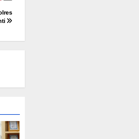
olres
nti