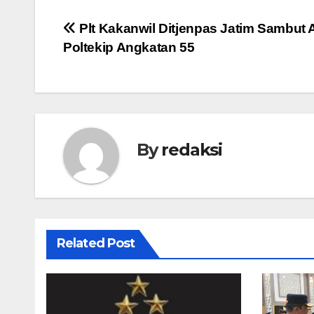
Navigasi
Plt Kakanwil Ditjenpas Jatim Sambut 
Poltekip Angkatan 55
pos
By
redaksi
Related Post