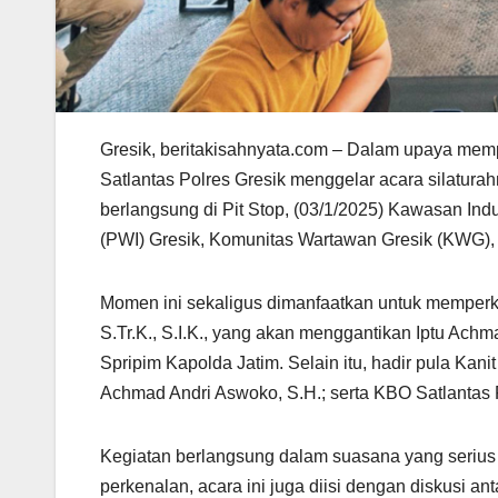
Gresik, beritakisahnyata.com – Dalam upaya mempe
Satlantas Polres Gresik menggelar acara silatur
berlangsung di Pit Stop, (03/1/2025) Kawasan Indus
(PWI) Gresik, Komunitas Wartawan Gresik (KWG), 
Momen ini sekaligus dimanfaatkan untuk memperke
S.Tr.K., S.I.K., yang akan menggantikan Iptu Achm
Spripim Kapolda Jatim. Selain itu, hadir pula Kan
Achmad Andri Aswoko, S.H.; serta KBO Satlantas Po
Kegiatan berlangsung dalam suasana yang serius 
perkenalan, acara ini juga diisi dengan diskusi an