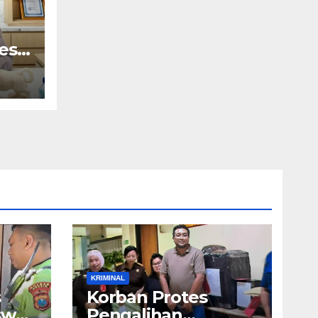
es
ir
KRIMINAL
s
Korban Protes
swa
Pengalihan