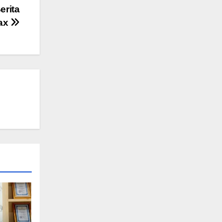
erita
ax