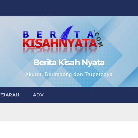
Berita Kisah Nyata
Akurat, Berimbang dan Terpercaya
SEJARAH
ADV