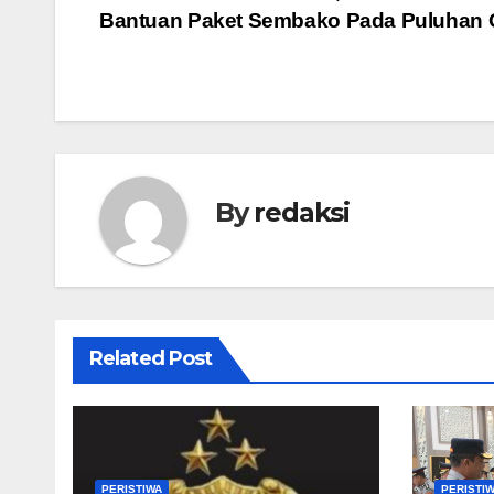
Bantuan Paket Sembako Pada Puluhan 
pos
By
redaksi
Related Post
PERISTIWA
PERISTI