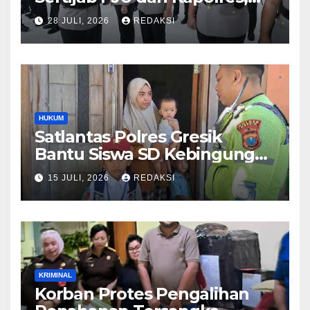
Perkuat Regenerasi
28 JULI, 2026
REDAKSI
Kepemimpinan dan
Pelayanan Presisi
HUKUM
Satlantas Polres Gresik
Bantu Siswa SD Kebingungan
Saat Pulang Sekolah,
15 JULI, 2026
REDAKSI
Langsung Diantar ke Rumah
Orang Tua Lega
KRIMINAL
Korban Protes Pengalihan