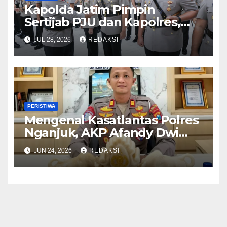
Kapolda Jatim Pimpin
Sertijab PJU dan Kapolres,
Perkuat Regenerasi
JUL 28, 2026
REDAKSI
Kepemimpinan dan
Pelayanan Presisi
PERISTIWA
Mengenal Kasatlantas Polres
Nganjuk, AKP Afandy Dwi
Takdir
JUN 24, 2026
REDAKSI