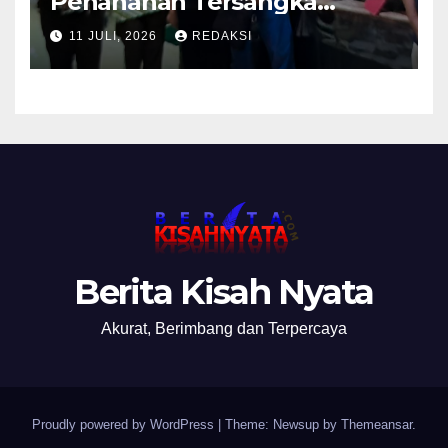
Penahanan Tersangka
Pemalsuan Merek Skincare,
11 JULI, 2026
REDAKSI
Kasi Penkum Kejati Jatim:
Nanti Saya Tegur Jaksanya
Berita Kisah Nyata
Akurat, Berimbang dan Terpercaya
Proudly powered by WordPress
|
Theme: Newsup by
Themeansar
.