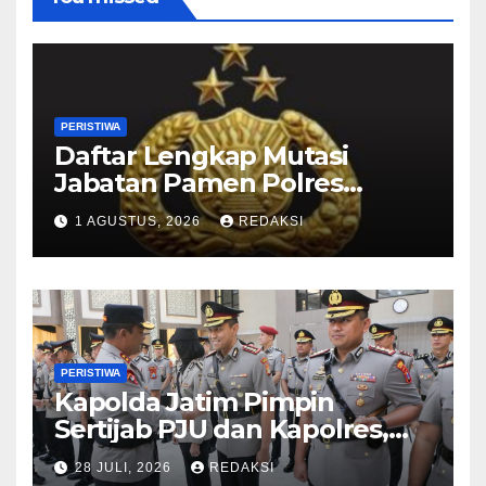
PERISTIWA
Daftar Lengkap Mutasi
Jabatan Pamen Polres
Jajaran Polda Jatim 2026
1 AGUSTUS, 2026
REDAKSI
PERISTIWA
Kapolda Jatim Pimpin
Sertijab PJU dan Kapolres,
Perkuat Regenerasi
28 JULI, 2026
REDAKSI
Kepemimpinan dan