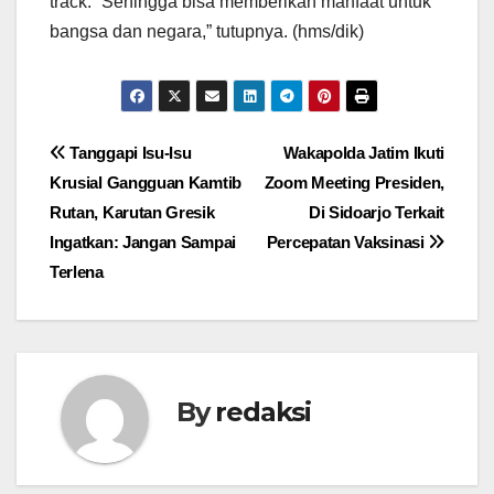
track. “Sehingga bisa memberikan manfaat untuk
bangsa dan negara,” tutupnya. (hms/dik)
Navigasi
Tanggapi Isu-Isu
Wakapolda Jatim Ikuti
Krusial Gangguan Kamtib
Zoom Meeting Presiden,
pos
Rutan, Karutan Gresik
Di Sidoarjo Terkait
Ingatkan: Jangan Sampai
Percepatan Vaksinasi
Terlena
By
redaksi