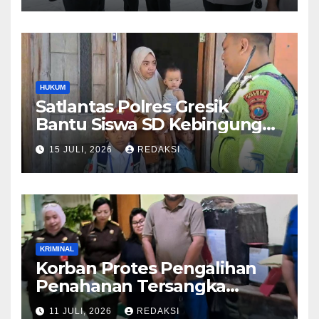
Pelayanan Presisi
HUKUM
Satlantas Polres Gresik
Bantu Siswa SD Kebingungan
Saat Pulang Sekolah,
15 JULI, 2026
REDAKSI
Langsung Diantar ke Rumah
Orang Tua Lega
KRIMINAL
Korban Protes Pengalihan
Penahanan Tersangka
Pemalsuan Merek Skincare,
11 JULI, 2026
REDAKSI