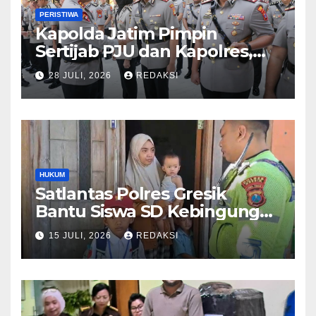
PERISTIWA
Kapolda Jatim Pimpin
Sertijab PJU dan Kapolres,
Perkuat Regenerasi
28 JULI, 2026
REDAKSI
Kepemimpinan dan
Pelayanan Presisi
HUKUM
Satlantas Polres Gresik
Bantu Siswa SD Kebingungan
Saat Pulang Sekolah,
15 JULI, 2026
REDAKSI
Langsung Diantar ke Rumah
Orang Tua Lega