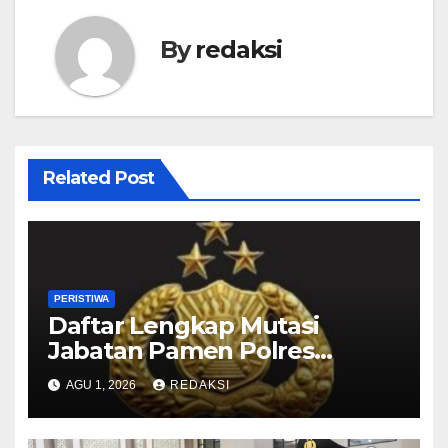
By
redaksi
Related Post
PERISTIWA
Daftar Lengkap Mutasi
Jabatan Pamen Polres
Jajaran Polda Jatim 2026
AGU 1, 2026
REDAKSI