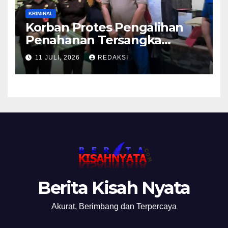
KRIMINAL
Korban Protes Pengalihan
Penahanan Tersangka
Pemalsuan Merek Skincare,
11 JULI, 2026
REDAKSI
Kasi Penkum Kejati Jatim:
Nanti Saya Tegur Jaksanya
Berita Kisah Nyata
Akurat, Berimbang dan Terpercaya