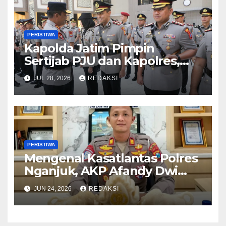
PERISTIWA
Kapolda Jatim Pimpin
Sertijab PJU dan Kapolres,
Perkuat Regenerasi
JUL 28, 2026
REDAKSI
Kepemimpinan dan
Pelayanan Presisi
PERISTIWA
Mengenal Kasatlantas Polres
Nganjuk, AKP Afandy Dwi
Takdir
JUN 24, 2026
REDAKSI