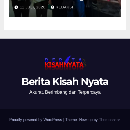
Pemalsuan Merek Skincare,
11 JULI, 2026
REDAKSI
Kasi Penkum Kejati Jatim:
Nanti Saya Tegur Jaksanya
Berita Kisah Nyata
Akurat, Berimbang dan Terpercaya
Proudly powered by WordPress
|
Theme: Newsup by
Themeansar
.