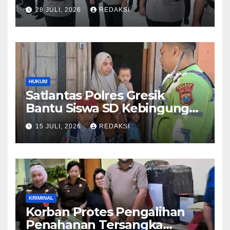
Perkuat Regenerasi
28 JULI, 2026
REDAKSI
Kepemimpinan dan
Pelayanan Presisi
HUKUM
Satlantas Polres Gresik
Bantu Siswa SD Kebingungan
Saat Pulang Sekolah,
15 JULI, 2026
REDAKSI
Langsung Diantar ke Rumah
Orang Tua Lega
KRIMINAL
Korban Protes Pengalihan
Penahanan Tersangka