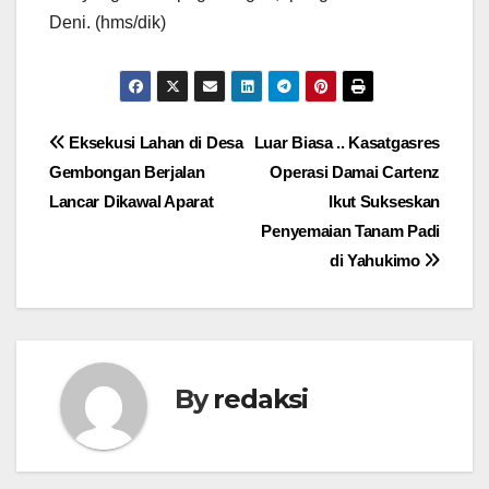
Deni. (hms/dik)
Navigasi
Eksekusi Lahan di Desa
Luar Biasa .. Kasatgasres
Gembongan Berjalan
Operasi Damai Cartenz
pos
Lancar Dikawal Aparat
Ikut Sukseskan
Penyemaian Tanam Padi
di Yahukimo
By
redaksi