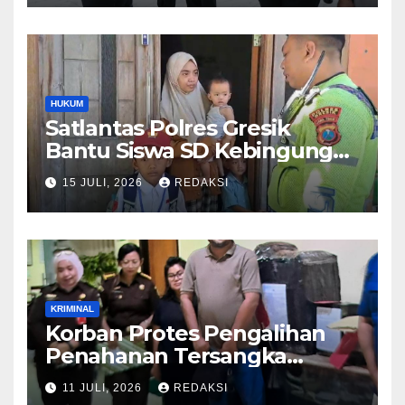
Pelayanan Presisi
HUKUM
Satlantas Polres Gresik
Bantu Siswa SD Kebingungan
Saat Pulang Sekolah,
15 JULI, 2026
REDAKSI
Langsung Diantar ke Rumah
Orang Tua Lega
KRIMINAL
Korban Protes Pengalihan
Penahanan Tersangka
Pemalsuan Merek Skincare,
11 JULI, 2026
REDAKSI
Kasi Penkum Kejati Jatim: