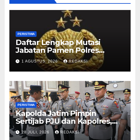
PERISTIWA
Daftar Lengkap Mutasi
Jabatan Pamen Polres
Jajaran Polda Jatim 2026
1 AGUSTUS, 2026
REDAKSI
PERISTIWA
Kapolda Jatim Pimpin
Sertijab PJU dan Kapolres,
Perkuat Regenerasi
28 JULI, 2026
REDAKSI
Kepemimpinan dan