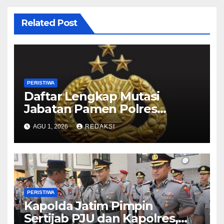
Related Post
PERISTIWA
Daftar Lengkap Mutasi
Jabatan Pamen Polres
Jajaran Polda Jatim 2026
AGU 1, 2026
REDAKSI
PERISTIWA
Kapolda Jatim Pimpin
Sertijab PJU dan Kapolres,