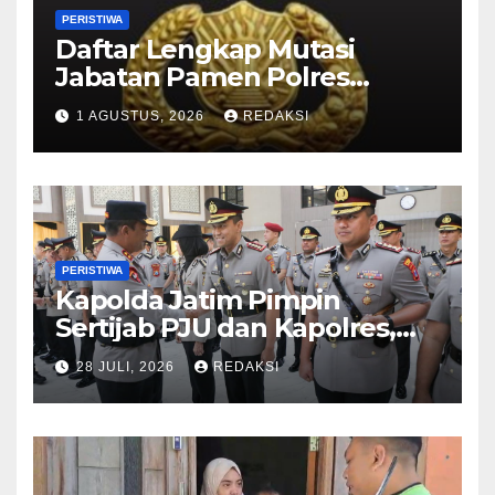
PERISTIWA
Daftar Lengkap Mutasi
Jabatan Pamen Polres
Jajaran Polda Jatim 2026
1 AGUSTUS, 2026
REDAKSI
PERISTIWA
Kapolda Jatim Pimpin
Sertijab PJU dan Kapolres,
Perkuat Regenerasi
28 JULI, 2026
REDAKSI
Kepemimpinan dan
Pelayanan Presisi