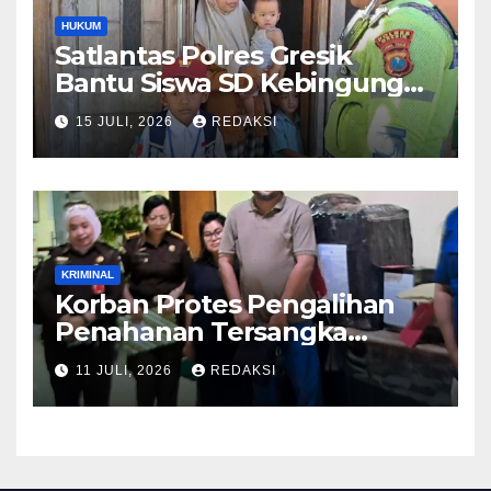
HUKUM
Satlantas Polres Gresik
Bantu Siswa SD Kebingungan
Saat Pulang Sekolah,
15 JULI, 2026
REDAKSI
Langsung Diantar ke Rumah
Orang Tua Lega
KRIMINAL
Korban Protes Pengalihan
Penahanan Tersangka
Pemalsuan Merek Skincare,
11 JULI, 2026
REDAKSI
Kasi Penkum Kejati Jatim:
Nanti Saya Tegur Jaksanya