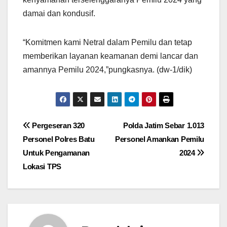
damai dan kondusif.
“Komitmen kami Netral dalam Pemilu dan tetap
memberikan layanan keamanan demi lancar dan
amannya Pemilu 2024,”pungkasnya. (dw-1/dik)
Navigasi
Pergeseran 320
Polda Jatim Sebar 1.013
Personel Polres Batu
Personel Amankan Pemilu
pos
Untuk Pengamanan
2024
Lokasi TPS