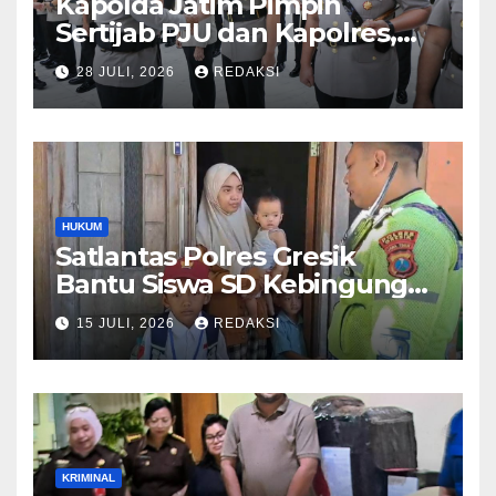
Kapolda Jatim Pimpin
Sertijab PJU dan Kapolres,
Perkuat Regenerasi
28 JULI, 2026
REDAKSI
Kepemimpinan dan
Pelayanan Presisi
HUKUM
Satlantas Polres Gresik
Bantu Siswa SD Kebingungan
Saat Pulang Sekolah,
15 JULI, 2026
REDAKSI
Langsung Diantar ke Rumah
Orang Tua Lega
KRIMINAL