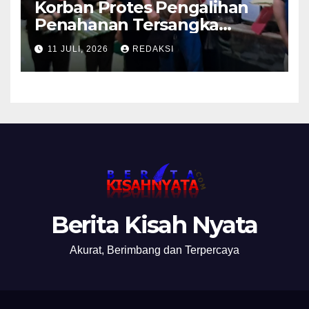
Korban Protes Pengalihan
Penahanan Tersangka
Pemalsuan Merek Skincare,
11 JULI, 2026
REDAKSI
Kasi Penkum Kejati Jatim:
Nanti Saya Tegur Jaksanya
Berita Kisah Nyata
Akurat, Berimbang dan Terpercaya