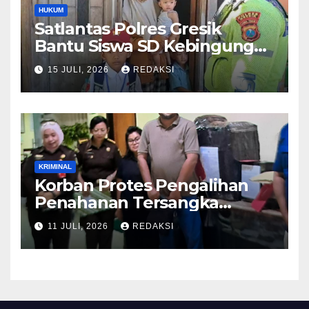
HUKUM
Satlantas Polres Gresik
Bantu Siswa SD Kebingungan
Saat Pulang Sekolah,
15 JULI, 2026
REDAKSI
Langsung Diantar ke Rumah
Orang Tua Lega
KRIMINAL
Korban Protes Pengalihan
Penahanan Tersangka
Pemalsuan Merek Skincare,
11 JULI, 2026
REDAKSI
Kasi Penkum Kejati Jatim:
Nanti Saya Tegur Jaksanya