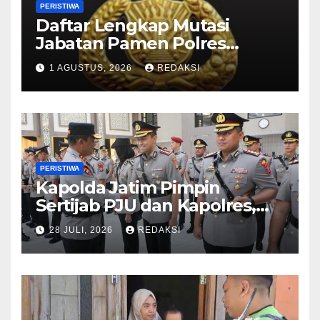
PERISTIWA
Daftar Lengkap Mutasi
Jabatan Pamen Polres
Jajaran Polda Jatim 2026
1 AGUSTUS, 2026
REDAKSI
PERISTIWA
Kapolda Jatim Pimpin
Sertijab PJU dan Kapolres,
Perkuat Regenerasi
28 JULI, 2026
REDAKSI
Kepemimpinan dan
Pelayanan Presisi