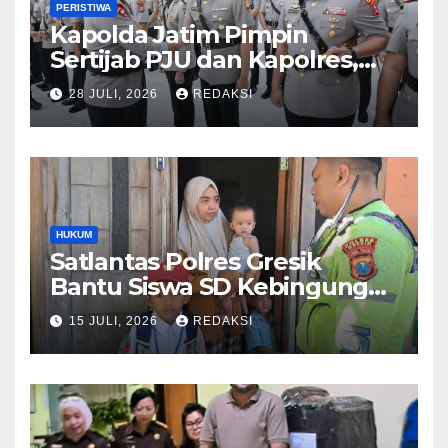
PERISTIWA
Kapolda Jatim Pimpin
Sertijab PJU dan Kapolres,
Perkuat Regenerasi
28 JULI, 2026
REDAKSI
Kepemimpinan dan
Pelayanan Presisi
HUKUM
Satlantas Polres Gresik
Bantu Siswa SD Kebingungan
Saat Pulang Sekolah,
15 JULI, 2026
REDAKSI
Langsung Diantar ke Rumah
Orang Tua Lega