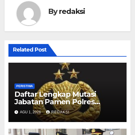
By
redaksi
Related Post
PERISTIWA
Daftar Lengkap Mutasi
Jabatan Pamen Polres
Jajaran Polda Jatim 2026
AGU 1, 2026
REDAKSI