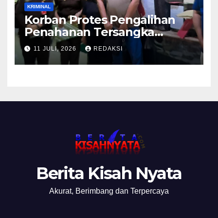
KRIMINAL
Korban Protes Pengalihan
Penahanan Tersangka
Pemalsuan Merek Skincare,
11 JULI, 2026
REDAKSI
Kasi Penkum Kejati Jatim:
Nanti Saya Tegur Jaksanya
Berita Kisah Nyata
Akurat, Berimbang dan Terpercaya