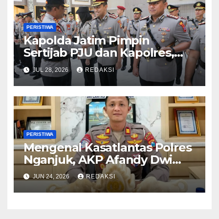
PERISTIWA
Kapolda Jatim Pimpin
Sertijab PJU dan Kapolres,
Perkuat Regenerasi
JUL 28, 2026
REDAKSI
Kepemimpinan dan
Pelayanan Presisi
PERISTIWA
Mengenal Kasatlantas Polres
Nganjuk, AKP Afandy Dwi
Takdir
JUN 24, 2026
REDAKSI