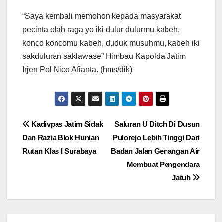
“Saya kembali memohon kepada masyarakat
pecinta olah raga yo iki dulur dulurmu kabeh,
konco koncomu kabeh, duduk musuhmu, kabeh iki
sakduluran saklawase” Himbau Kapolda Jatim
Irjen Pol Nico Afianta. (hms/dik)
Navigasi
Kadivpas Jatim Sidak
Saluran U Ditch Di Dusun
Dan Razia Blok Hunian
Pulorejo Lebih Tinggi Dari
pos
Rutan Klas I Surabaya
Badan Jalan Genangan Air
Membuat Pengendara
Jatuh