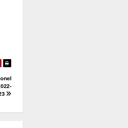
sonel
022-
23