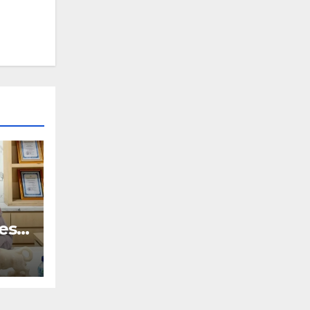
es
ir