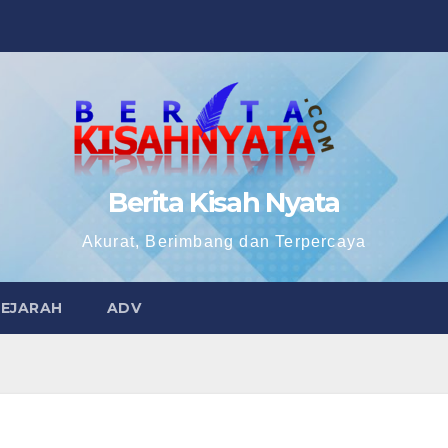
Berita Kisah Nyata
Akurat, Berimbang dan Terpercaya
SEJARAH
ADV