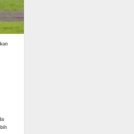
ikan
da
ebih