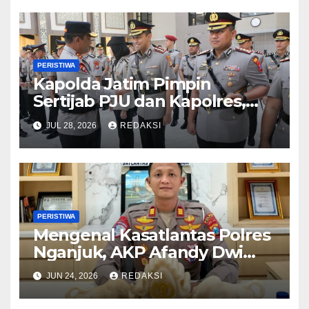
PERISTIWA
Kapolda Jatim Pimpin
Sertijab PJU dan Kapolres,
Perkuat Regenerasi
JUL 28, 2026
REDAKSI
Kepemimpinan dan
Pelayanan Presisi
PERISTIWA
Mengenal Kasatlantas Polres
Nganjuk, AKP Afandy Dwi
Takdir
JUN 24, 2026
REDAKSI