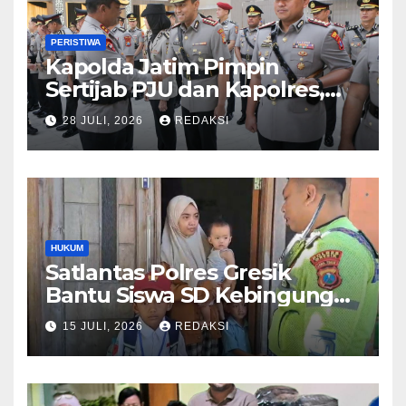
PERISTIWA
Kapolda Jatim Pimpin
Sertijab PJU dan Kapolres,
Perkuat Regenerasi
28 JULI, 2026
REDAKSI
Kepemimpinan dan
Pelayanan Presisi
HUKUM
Satlantas Polres Gresik
Bantu Siswa SD Kebingungan
Saat Pulang Sekolah,
15 JULI, 2026
REDAKSI
Langsung Diantar ke Rumah
Orang Tua Lega