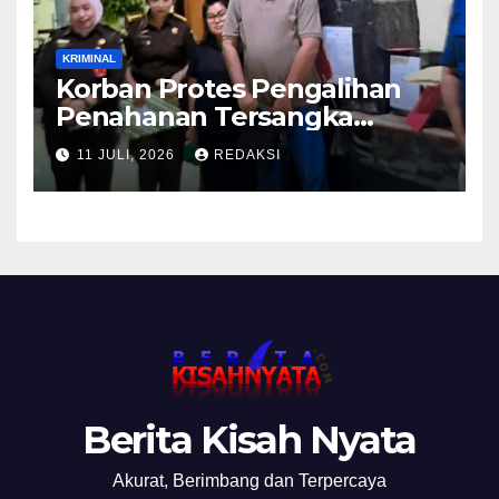
KRIMINAL
Korban Protes Pengalihan
Penahanan Tersangka
Pemalsuan Merek Skincare,
11 JULI, 2026
REDAKSI
Kasi Penkum Kejati Jatim:
Nanti Saya Tegur Jaksanya
Berita Kisah Nyata
Akurat, Berimbang dan Terpercaya