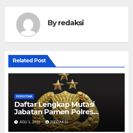
By
redaksi
Related Post
PERISTIWA
Daftar Lengkap Mutasi
Jabatan Pamen Polres
Jajaran Polda Jatim 2026
AGU 1, 2026
REDAKSI