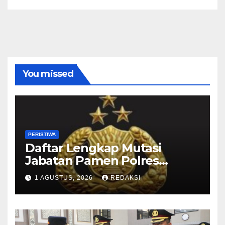
You missed
PERISTIWA
Daftar Lengkap Mutasi
Jabatan Pamen Polres
Jajaran Polda Jatim 2026
1 AGUSTUS, 2026
REDAKSI