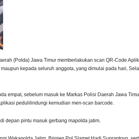
aerah (Polda) Jawa Timur memberlakukan scan QR-Code Aplik
 maupun kepada seluruh anggota, yang dimulai pada hari, Sel
oda empat, sebelum masuk ke Markas Polisi Daerah Jawa Timu
plikasi pedulilindungi kemudian men-scan barcode.
a di depan pintu masuk gerbang mapolda jatim.
ingi Wakapolda Jatim, Brigjen Pol Slamet Hadi Supraptoyo, ser