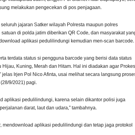
gsung melakukan pengecekan di pos penjagaan.
 seluruh jajaran Satker wilayah Polresta maupun polres
 satuan di polda jatim diberikan QR Code, dan masyarakat yan
ndownload aplikasi pedulilindungi kemudian men-scan barcode.
ta terdata status si pengguna barcode yang berisi data status
itu Hijau, Kuning, Merah dan Hitam. Hal ini diadakan agar Proke
 jelas Irjen Pol Nico Afinta, usai melihat secara langsung prose
(28/9/2021) pagi.
likasi pedulilindungi, karena selain dikantor polisi juga
perjalanan darat, laut dan udara,” tambahnya.
 mendownload aplikasi pedulilindungi dan tetap jaga protokol