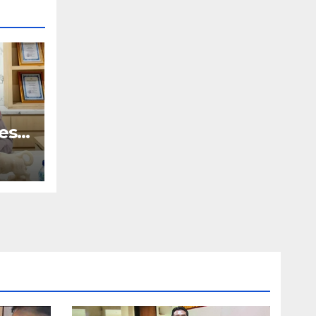
es
ir