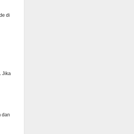
de di
 Jika
m dan