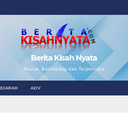
Berita Kisah Nyata
Akurat, Berimbang dan Terpercaya
SEJARAH
ADV