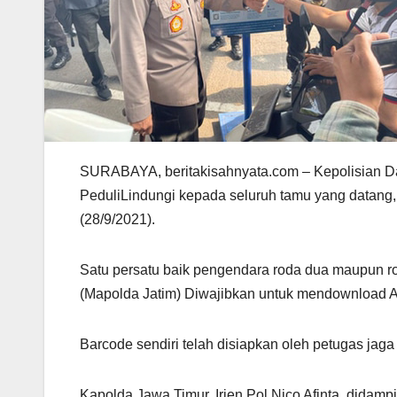
SURABAYA, beritakisahnyata.com – Kepolisian D
PeduliLindungi kepada seluruh tamu yang datang,
(28/9/2021).
Satu persatu baik pengendara roda dua maupun r
(Mapolda Jatim) Diwajibkan untuk mendownload A
Barcode sendiri telah disiapkan oleh petugas jag
Kapolda Jawa Timur, Irjen Pol Nico Afinta, didamp