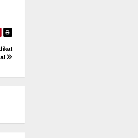
dikat
nal