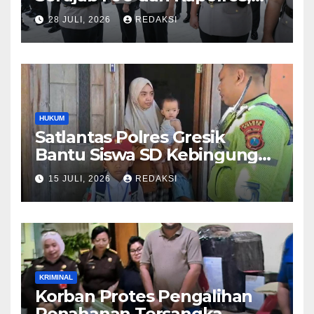
Perkuat Regenerasi
28 JULI, 2026
REDAKSI
Kepemimpinan dan
Pelayanan Presisi
HUKUM
Satlantas Polres Gresik
Bantu Siswa SD Kebingungan
Saat Pulang Sekolah,
15 JULI, 2026
REDAKSI
Langsung Diantar ke Rumah
Orang Tua Lega
KRIMINAL
Korban Protes Pengalihan
Penahanan Tersangka