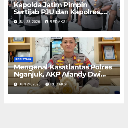
Kapolda Jatim Pimpin
Sertijab PJU dan Kapolres,
Perkuat Regenerasi
JUL 28, 2026
REDAKSI
Kepemimpinan dan
Pelayanan Presisi
PERISTIWA
Mengenal Kasatlantas Polres
Nganjuk, AKP Afandy Dwi
Takdir
JUN 24, 2026
REDAKSI