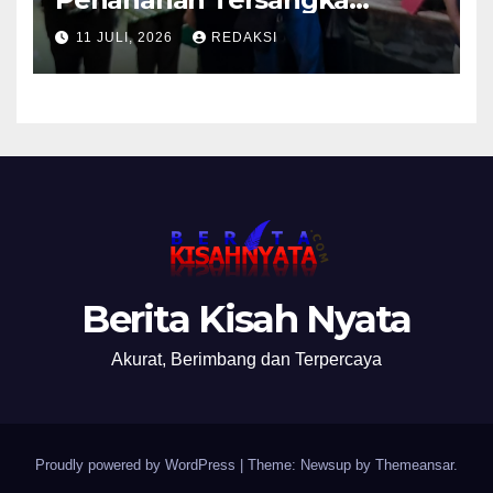
Pemalsuan Merek Skincare,
11 JULI, 2026
REDAKSI
Kasi Penkum Kejati Jatim:
Nanti Saya Tegur Jaksanya
Berita Kisah Nyata
Akurat, Berimbang dan Terpercaya
Proudly powered by WordPress
|
Theme: Newsup by
Themeansar
.