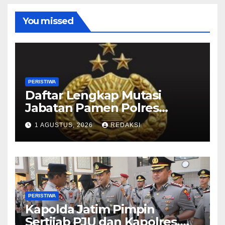
You missed
PERISTIWA
Daftar Lengkap Mutasi
Jabatan Pamen Polres
Jajaran Polda Jatim 2026
1 AGUSTUS, 2026
REDAKSI
PERISTIWA
Kapolda Jatim Pimpin
Sertijab PJU dan Kapolres,