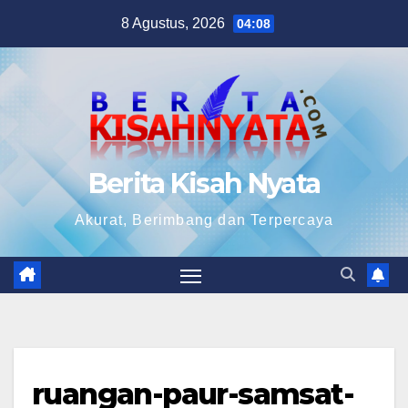
Skip
8 Agustus, 2026
04:08
to
content
Berita Kisah Nyata
Akurat, Berimbang dan Terpercaya
ruangan-paur-samsat-