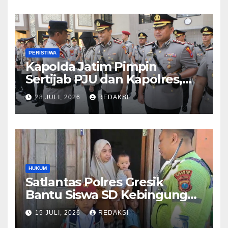
PERISTIWA
Kapolda Jatim Pimpin
Sertijab PJU dan Kapolres,
Perkuat Regenerasi
28 JULI, 2026
REDAKSI
Kepemimpinan dan
Pelayanan Presisi
HUKUM
Satlantas Polres Gresik
Bantu Siswa SD Kebingungan
Saat Pulang Sekolah,
15 JULI, 2026
REDAKSI
Langsung Diantar ke Rumah