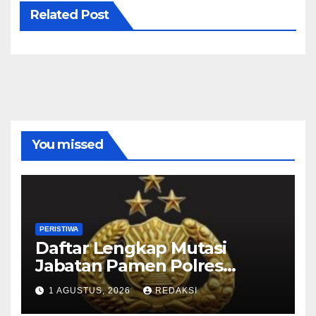
Related Post
You missed
PERISTIWA
Daftar Lengkap Mutasi
Jabatan Pamen Polres
Jajaran Polda Jatim 2026
1 AGUSTUS, 2026
REDAKSI