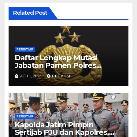
Related Post
PERISTIWA
Daftar Lengkap Mutasi
Jabatan Pamen Polres
Jajaran Polda Jatim 2026
AGU 1, 2026
REDAKSI
PERISTIWA
Kapolda Jatim Pimpin
Sertijab PJU dan Kapolres,