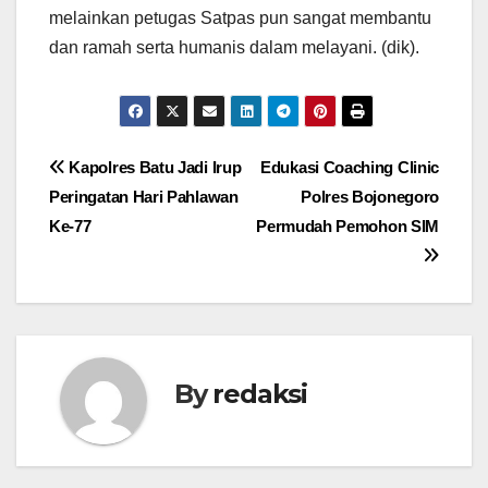
melainkan petugas Satpas pun sangat membantu
dan ramah serta humanis dalam melayani. (dik).
Navigasi
Kapolres Batu Jadi Irup
Edukasi Coaching Clinic
Peringatan Hari Pahlawan
Polres Bojonegoro
pos
Ke-77
Permudah Pemohon SIM
By
redaksi