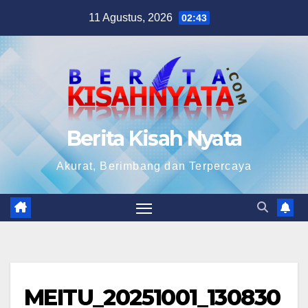
Skip
11 Agustus, 2026
02:43
to
content
Berita Kisah Nyata
Akurat, Berimbang dan Terpercaya
MEITU_20251001_130830