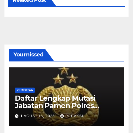
You missed
PERISTIWA
Daftar Lengkap Mutasi
Jabatan Pamen Polres
Jajaran Polda Jatim 2026
1 AGUSTUS, 2026
REDAKSI