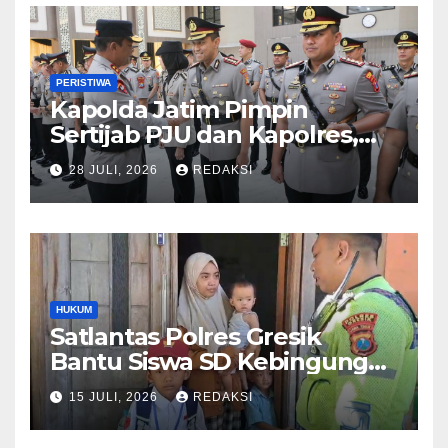
PERISTIWA
Kapolda Jatim Pimpin
Sertijab PJU dan Kapolres,
Perkuat Regenerasi
28 JULI, 2026
REDAKSI
Kepemimpinan dan
Pelayanan Presisi
HUKUM
Satlantas Polres Gresik
Bantu Siswa SD Kebingungan
Saat Pulang Sekolah,
15 JULI, 2026
REDAKSI
Langsung Diantar ke Rumah
Orang Tua Lega