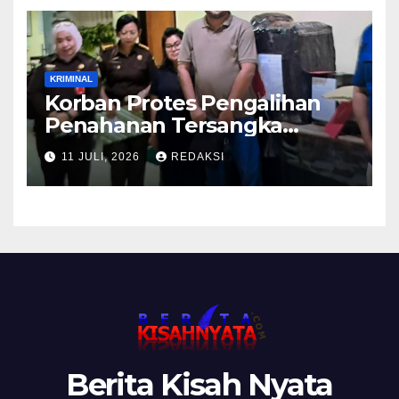
KRIMINAL
Korban Protes Pengalihan
Penahanan Tersangka
Pemalsuan Merek Skincare,
11 JULI, 2026
REDAKSI
Kasi Penkum Kejati Jatim:
Nanti Saya Tegur Jaksanya
Berita Kisah Nyata